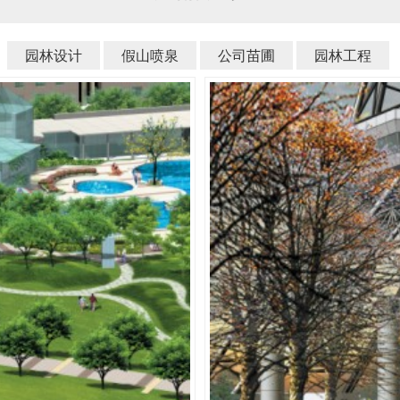
园林设计
假山喷泉
公司苗圃
园林工程